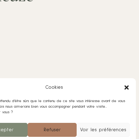
Cookies
ttendu d'être sûrs que le contenu de ce site vous intéresse avant de vous
is nous aimerions bien vous accompagner pendant votre visite...
r vous ?
Crée par
Boramuse
cepter
Refuser
Voir les préférences