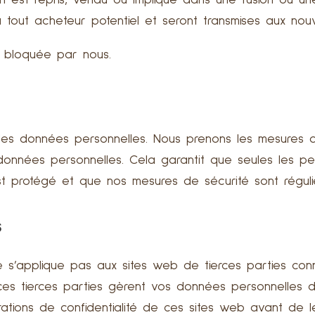
on est repris, vendu ou impliqué dans une fusion ou u
 tout acheteur potentiel et seront transmises aux nouv
st bloquée par nous.
s données personnelles. Nous prenons les mesures de
 données personnelles. Cela garantit que seules les 
t protégé et que nos mesures de sécurité sont réguli
s
ne s’applique pas aux sites web de tierces parties con
s tierces parties gèrent vos données personnelles d
tions de confidentialité de ces sites web avant de les 